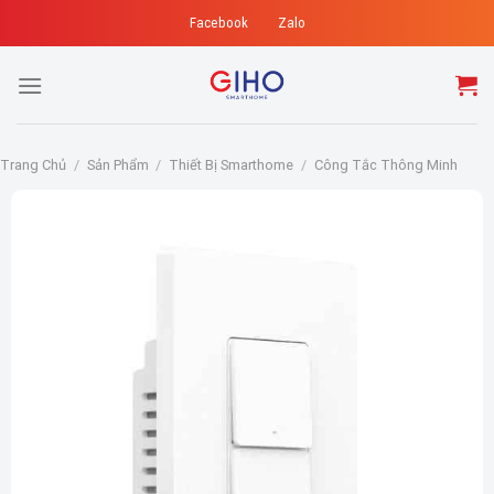
Skip
Facebook
Zalo
to
content
Trang Chủ
/
Sản Phẩm
/
Thiết Bị Smarthome
/
Công Tắc Thông Minh