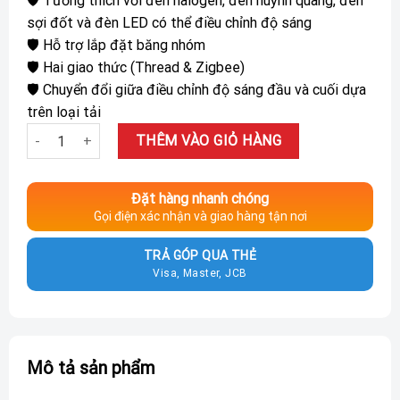
🛡️ Tương thích với đèn halogen, đèn huỳnh quang, đèn
sợi đốt và đèn LED có thể điều chỉnh độ sáng
🛡️ Hỗ trợ lắp đặt băng nhóm
🛡️ Hai giao thức (Thread & Zigbee)
🛡️ Chuyển đổi giữa điều chỉnh độ sáng đầu và cuối dựa
trên loại tải
Công tắc thông minh Aqara H2 Light Switch US số lượng
THÊM VÀO GIỎ HÀNG
Đặt hàng nhanh chóng
Gọi điện xác nhận và giao hàng tận nơi
TRẢ GÓP QUA THẺ
Visa, Master, JCB
Mô tả sản phẩm