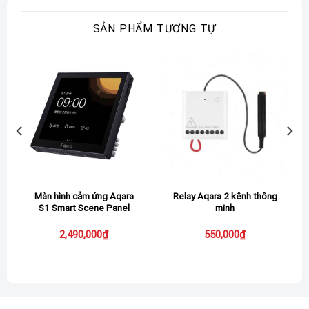
cấp nhiều lựa chọn về số lượng nút bấm, giúp bạn dễ
SẢN PHẨM TƯƠNG TỰ
dàng lựa chọn sản phẩm phù hợp với nhu cầu sử dụng:
Công tắc 2 nút:
1 nút vật lý + 1 nút ngữ cảnh
Công tắc 2 nút:
2 nút vật lý
Công tắc 4 nút:
3 nút vật lý + 1 nút ngữ cảnh
Với công tắc
Aqara
H2, tùy theo thiết lập mà mỗi lần
nhấn nút thiết bị sẽ thực hiện một lệnh khác
nhau
. Đó
có thể là bật tắt đèn, bật tắt máy lạnh, thiết lập nhiệt
độ cho máy lạnh, mở rèm cửa,…v.v
Màn hình cảm ứng Aqara
Relay Aqara 2 kênh thông
S1 Smart Scene Panel
minh
Ngoài ra Công tắc
Aqara
H2 còn hỗ trợ cả dạng nhấn 1
2,490,000
₫
550,000
₫
lần, nhấn đúp và nhấn giữ như 1 công tắc ngữ cảnh bình
thường. Nó còn hỗ trợ chống nháy đèn đối với những
đèn có công suất thấp hoặc nối theo dạng “Không Dây
Nguội”.