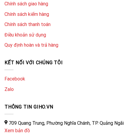
khiển đồng loạt.
Chính sách giao hàng
Hỗ trợ công nghệ Mars Tech, điều khiển đèn bằng
Chính sách kiểm hàng
xung chống ngắt điện trực tiếp đèn thông minh
Chính sách thanh toán
Aqara.
Điều khoản sử dụng
Hỗ trợ thay thế nhanh thiết bị hư hỏng.
Quy định hoàn và trả hàng
KẾT NỐI VỚI CHÚNG TÔI
Facebook
Zalo
THÔNG TIN GIHO.VN
Công tắc Aqara H2 chữ nhật bản quốc tế được thiết kế
709 Quang Trung, Phường Nghĩa Chánh, TP. Quảng Ngãi
để nâng cấp mà không
cần
thay đổi thiết bị chiếu sáng
Xem bản đồ