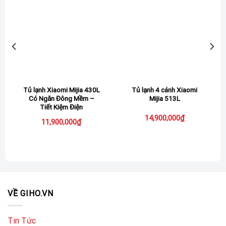
Tủ lạnh Xiaomi Mijia 430L
Tủ lạnh 4 cánh Xiaomi
Có Ngăn Đông Mềm –
Mijia 513L
Tiết Kiệm Điện
iá
14,900,000
₫
11,900,000
₫
iện
ại
à:
,690,000₫.
VỀ GIHO.VN
Tin Tức