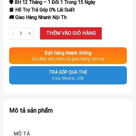
🛡️ BH 12 Tháng – 1 Đổi 1 Trong 15 Ngày
📘 Hỗ Trợ Trả Góp 0% Lãi Suất
🚚 Giao Hàng Nhanh Nội Th
Máy Giặt Xiaomi Mijia MJ106, Giặt 10kg, Siêu Mỏng số lượng
THÊM VÀO GIỎ HÀNG
Đặt hàng nhanh chóng
Gọi điện xác nhận và giao hàng tận nơi
TRẢ GÓP QUA THẺ
Visa, Master, JCB
Mô tả sản phẩm
MÔ TẢ