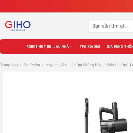
Skip
to
content
Tìm
kiếm:
ROBOT HÚT BỤI LAU NHÀ
TIVI XIAOMI
GIA DỤNG THÔ
Trang Chủ
/
Sản Phẩm
/
Máy Lau Sàn - Hút Bụi Không Dây
/
Máy Hút Bụi - L