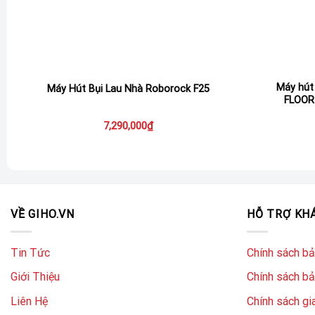
Máy hút 
Máy Hút Bụi Lau Nhà Roborock F25
FLOOR
7,290,000
₫
.
VỀ GIHO.VN
HỖ TRỢ KH
Tin Tức
Chính sách b
Giới Thiệu
Chính sách bả
Liên Hệ
Chính sách gi