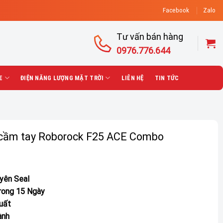
Facebook
Zalo
Tư vấn bán hàng
0976.776.644
E
ĐIỆN NĂNG LƯỢNG MẶT TRỜI
LIÊN HỆ
TIN TỨC
à cầm tay Roborock F25 ACE Combo
uyên Seal
Trong 15 Ngày
uất
ành