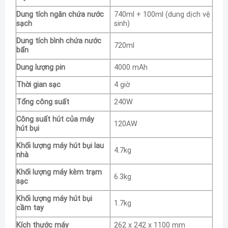
Dung tích ngăn chứa nước
740ml + 100ml (dung dịch vệ
sạch
sinh)
Dung tích bình chứa nước
720ml
bẩn
Dung lượng pin
4000 mAh
Thời gian sạc
4 giờ
Tổng công suất
240W
Công suất hút của máy
120AW
hút bụi
Khối lượng máy hút bụi lau
4.7kg
nhà
Khối lượng máy kèm trạm
6.3kg
sạc
Khối lượng máy hút bụi
1.7kg
cầm tay
Kích thước máy
262 x 242 x 1100 mm