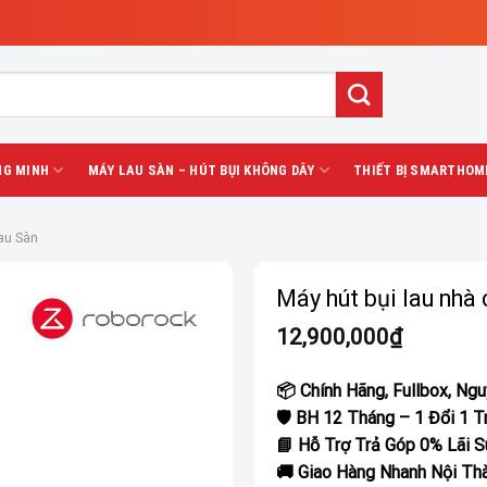
NG MINH
MÁY LAU SÀN – HÚT BỤI KHÔNG DÂY
THIẾT BỊ SMARTHOM
au Sàn
Máy hút bụi lau nh
12,900,000
₫
📦 Chính Hãng, Fullbox, Ng
🛡️ BH 12 Tháng – 1 Đổi 1 
📘 Hỗ Trợ Trả Góp 0% Lãi S
🚚 Giao Hàng Nhanh Nội Th