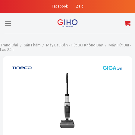
Skip
Facebook
Zalo
to
content
Trang Chủ
/
Sản Phẩm
/
Máy Lau Sàn - Hút Bụi Không Dây
/
Máy Hút Bụi -
Lau Sàn