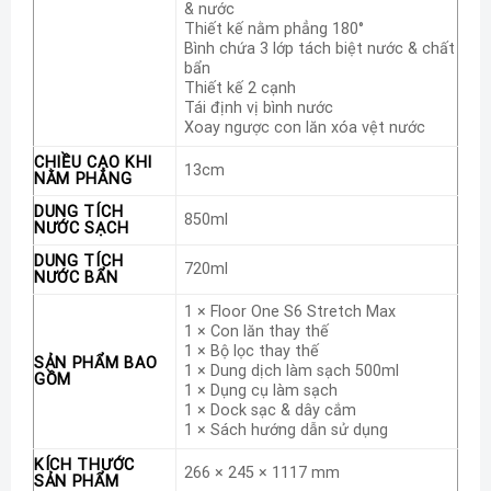
& nước
quy trình dọn dẹp hàng ngày, tiết kiệm tối đa thời gian
Thiết kế nằm phẳng 180°
và công sức, mang lại không gian sạch sẽ một cách
Bình chứa 3 lớp tách biệt nước & chất
bẩn
nhanh chóng và hiệu quả.
Thiết kế 2 cạnh
Tái định vị bình nước
Xoay ngược con lăn xóa vệt nước
CHIỀU CAO KHI
13cm
Thiết kế máy hút bụi Tineco Floor One S6 Stretch Max
NẰM PHẲNG
chống tóc rối tiên tiến
DUNG TÍCH
850ml
NƯỚC SẠCH
S6 Stretch Max được trang bị thiết kế chống tóc rối
DUNG TÍCH
tiên tiến loại bỏ hoàn toàn tình trạng tóc hay lông thú
720ml
NƯỚC BẨN
cưng bị mắc kẹt, làm sạch tối ưu. Công nghệ này hoạt
1 × Floor One S6 Stretch Max
động dựa trên thiết kế thanh cạo hai lớp đồng bộ với
1 × Con lăn thay thế
chổi lăn. Lưỡi cạo phía trước chủ động ngăn chặn tình
1 × Bộ lọc thay thế
SẢN PHẨM BAO
1 × Dung dịch làm sạch 500ml
trạng rối ngay từ khi tóc được hút vào. Lưỡi cạo phẳng
GỒM
1 × Dụng cụ làm sạch
phía sau đảm nhận vai trò cạo sạch triệt để nước bẩn
1 × Dock sạc & dây cắm
và các sợi tóc. Sự căn chỉnh chính xác giữa hai thanh
1 × Sách hướng dẫn sử dụng
cạo này với chổi lăn giúp máy chống rối hiệu quả, đảm
KÍCH THƯỚC
266 × 245 × 1117 mm
bảo quy trình làm sạch không bị gián đoạn và duy trì độ
SẢN PHẨM