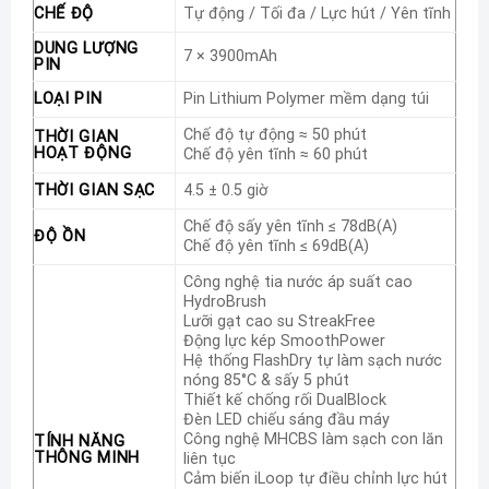
phẳng tự thích ứng, chế độ sấy yên tĩnh cùng thanh khử
CHẾ ĐỘ
Tự động / Tối đa / Lực hút / Yên tĩnh
mùi giúp thiết bị luôn sạch sẽ và khô thoáng. Tineco –
DUNG LƯỢNG
7 × 3900mAh
Tự hào là thương hiệu máy hút bụi lau nhà khô ướt số 1
PIN
thế giới trong 4 năm liên tiếp (Nguồn: Euromonitor
LOẠI PIN
Pin Lithium Polymer mềm dạng túi
International – Theo doanh thu bán lẻ toàn cầu của
Chế độ tự động ≈ 50 phút
THỜI GIAN
dòng máy hút bụi lau nhà khô ướt gia dụng năm 2022,
HOẠT ĐỘNG
Chế độ yên tĩnh ≈ 60 phút
2023, 2024 và 2025), cam kết mang lại trải nghiệm làm
THỜI GIAN SẠC
4.5 ± 0.5 giờ
sạch vượt trội và đáng tin cậy.
Chế độ sấy yên tĩnh ≤ 78dB(A)
ĐỘ ỒN
Chế độ yên tĩnh ≤ 69dB(A)
Máy hút bụi lau sàn khô ướt Tineco Floor One
S6 Stretch Max sở hữu lực hút 22.000Pa
Công nghệ tia nước áp suất cao
HydroBrush
Không đơn thuần là một chiếc máy hút bụi, Tineco
Lưỡi gạt cao su StreakFree
Floor One S6 Stretch Max còn là trợ thủ đắc lực, khi
Động lực kép SmoothPower
Hệ thống FlashDry tự làm sạch nước
tích hợp hoàn hảo hai chức năng hút bụi và lau nhà
nóng 85°C & sấy 5 phút
trong cùng một thiết bị. Với lực hút mạnh mẽ lên đến
Thiết kế chống rối DualBlock
Đèn LED chiếu sáng đầu máy
22.000Pa, máy dễ dàng xử lý mọi loại chất bẩn trên
Công nghệ MHCBS làm sạch con lăn
TÍNH NĂNG
sàn, từ chất lỏng, chất rắn, cho đến tóc và lông thú
THÔNG MINH
liên tục
cưng. Sự kết hợp ưu việt này giúp đơn giản hóa đáng kể
Cảm biến iLoop tự điều chỉnh lực hút