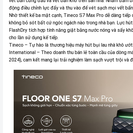
vết bẩn cứng đầu và vết bẩn khô trên sàn nhà. Nhằm đảm bả
động điều chỉnh lực đẩy và thu vào để vét sạch mọi vết bẩn 
Nhờ thiết kế ba mặt cạnh, Tineco S7 Max Pro dễ dàng tiếp
không bỏ sót bất cứ ngóc ngách nào trong nhà bạn. Lực hú
FlashDry tích hợp tính năng giặt bằng nước nóng và sấy khô
cho lần sử dụng kế tiếp.
Tineco – Tự hào là thương hiệu máy hút bụi lau nhà khô ướt 
International – Theo doanh thu bán lẻ toàn cầu của dòng m
2024), cam kết mang lại trải nghiệm làm sạch vượt trội và đ