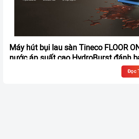
Máy hút bụi lau sàn Tineco FLOOR O
nước áp suất cao HydroBurst đánh b
Tính năng đột phá của Tineco FLOOR ONE S7 Max Pro nằm 
Đọc 
chạm đơn giản, tia nước được phun ra với áp lực mạnh mẽ ng
các vết bẩn cứng đầu bám trên sàn mà còn có khả năng hòa 
quy trình làm sạch. Với HydroBurst, công việc xử lý các mả
hết, đảm bảo sàn nhà bạn luôn sạch bóng.
Lưỡi gạt cao su StreakFree của Tineco S7 Max 