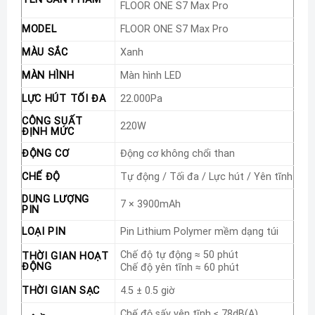
FLOOR ONE S7 Max Pro
MODEL
FLOOR ONE S7 Max Pro
MÀU SẮC
Xanh
MÀN HÌNH
Màn hình LED
LỰC HÚT TỐI ĐA
22.000Pa
CÔNG SUẤT
220W
ĐỊNH MỨC
ĐỘNG CƠ
Động cơ không chổi than
CHẾ ĐỘ
Tự động / Tối đa / Lực hút / Yên tĩnh
DUNG LƯỢNG
7 × 3900mAh
PIN
LOẠI PIN
Pin Lithium Polymer mềm dạng túi
Chế độ tự động ≈ 50 phút
THỜI GIAN HOẠT
ĐỘNG
Chế độ yên tĩnh ≈ 60 phút
THỜI GIAN SẠC
4.5 ± 0.5 giờ
Chế độ sấy yên tĩnh ≤ 78dB(A)