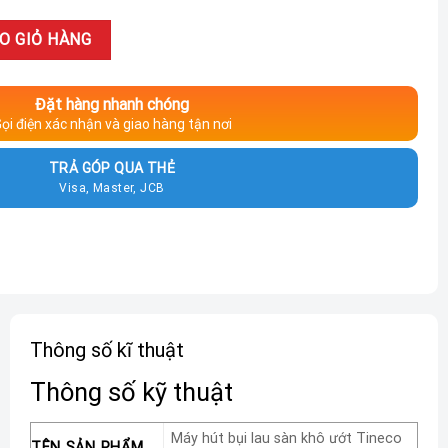
 Tineco FLOOR ONE S7 Max Pro số lượng
O GIỎ HÀNG
Đặt hàng nhanh chóng
ọi điện xác nhận và giao hàng tận nơi
TRẢ GÓP QUA THẺ
Visa, Master, JCB
Thông số kĩ thuật
Thông số kỹ thuật
Máy hút bụi lau sàn khô ướt Tineco
TÊN SẢN PHẨM