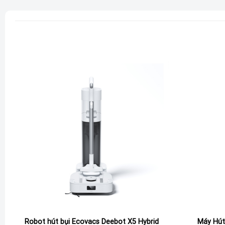
cưng hiệu quả
Thiết kế chống rối DualBlock tiên tiến, một giải pháp hiệu q
chổi lăn. Công nghệ này sử dụng lưỡi cạo hai lớp hoạt động 
hút vào. Do đó,
máy hút bụi lau sàn Tineco
ONE S7 Max Pro l
bảo quy trình làm sạch diễn ra một cách trơn tru và liên tục,
Công nghệ MHCBS làm sạch con lăn liên tục, duy 
Tineco S7 Max Pro được tích hợp công nghệ MHCBS độc đáo
sạch trong suốt quá trình hoạt động, từ đó duy trì hiệu suấ
chuyên sâu này diễn ra qua
5
bước đồng bộ:
Giặt con lăn bằng nước sạch để làm ẩm và hòa tan vết b
Chà sạch con lăn với tốc độ quay mạnh mẽ, đạt đến 450 
Lưỡi cạo răng lược thu gom lông tóc ngay lập tức, ngăn n
Robot hút bụi Ecovacs Deebot X5 Hybrid
Máy Hút