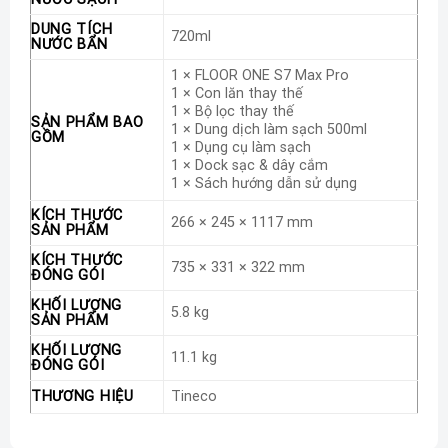
DUNG TÍCH
720ml
NƯỚC BẨN
1 × FLOOR ONE S7 Max Pro
1 × Con lăn thay thế
1 × Bộ lọc thay thế
SẢN PHẨM BAO
1 × Dung dịch làm sạch 500ml
GỒM
1 × Dụng cụ làm sạch
1 × Dock sạc & dây cắm
1 × Sách hướng dẫn sử dụng
KÍCH THƯỚC
266 × 245 × 1117 mm
SẢN PHẨM
KÍCH THƯỚC
735 × 331 × 322 mm
ĐÓNG GÓI
KHỐI LƯỢNG
5.8 kg
SẢN PHẨM
KHỐI LƯỢNG
11.1 kg
ĐÓNG GÓI
THƯƠNG HIỆU
Tineco