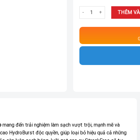
Máy hút bụi lau sàn khô ướt
THÊM VÀ
G
o
mang đến trải nghiệm làm sạch vượt trội, mạnh mẽ và
 cao HydroBurst độc quyền, giúp loại bỏ hiệu quả cả những