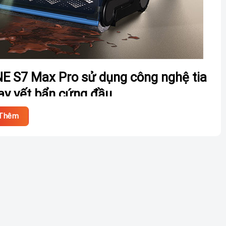
NE S7 Max Pro sử dụng công nghệ tia
ay vết bẩn cứng đầu
ở công nghệ tia nước áp suất cao
HydroBurst
. Chỉ với một
Thêm
ay lập tức. Sức mạnh này không chỉ giúp loại bỏ dễ dàng
tan nhanh chóng các vết bẩn khô, giúp tối ưu hóa đáng kể
ng bám giờ đây trở nên nhanh chóng và hiệu quả hơn bao giờ
Pro gạt khô nhanh và vét sạch triệt để