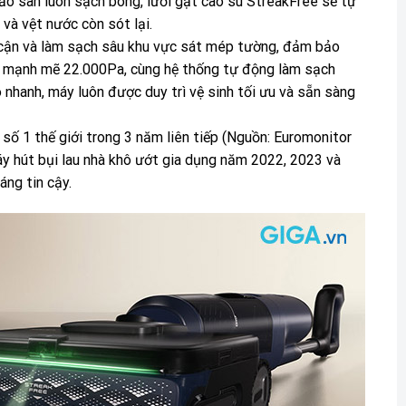
o sàn luôn sạch bóng, lưỡi gạt cao su StreakFree sẽ tự
và vệt nước còn sót lại.
 cận và làm sạch sâu khu vực sát mép tường, đảm bảo
t mạnh mẽ 22.000Pa, cùng hệ thống tự động làm sạch
 nhanh, máy luôn được duy trì vệ sinh tối ưu và sẵn sàng
số 1 thế giới trong 3 năm liên tiếp (Nguồn: Euromonitor
áy hút bụi lau nhà khô ướt gia dụng năm 2022, 2023 và
áng tin cậy.