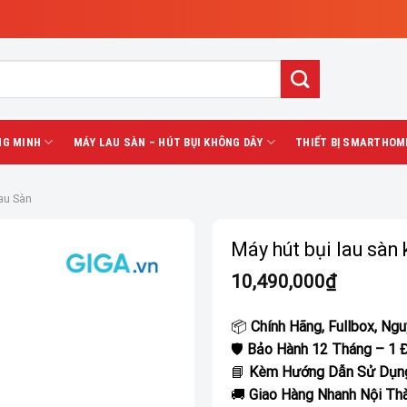
NG MINH
MÁY LAU SÀN – HÚT BỤI KHÔNG DÂY
THIẾT BỊ SMARTHOM
au Sàn
Máy hút bụi lau sà
10,490,000
₫
📦
Chính Hãng, Fullbox, Ng
🛡️
Bảo Hành 12 Tháng – 1 Đ
📘
Kèm Hướng Dẫn Sử Dụng
🚚
Giao Hàng Nhanh Nội Th