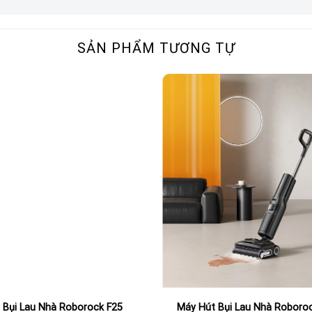
uả giúp ngăn tình trạng tóc và lông thú cưng xoắn rối trên
đồng bộ, giúp loại bỏ và ngăn chặn tóc rối ngay từ khi được
SẢN PHẨM TƯƠNG TỰ
uôn hoạt động ổn định và duy trì hiệu suất tối ưu, đảm
 không bị gián đoạn.
trì hiệu suất vệ sinh tối ưu
, đảm bảo con lăn luôn được làm sạch liên tục bằng nước
t làm sạch mặt sàn một cách tối ưu. Quy trình vệ sinh
ẩn.
vòng/phút để đánh bật bụi bẩn và vết dơ bám dính.
gừa tình trạng mắc kẹt, rối.
 Bụi Lau Nhà Roborock F25
Máy Hút Bụi Lau Nhà Roboroc