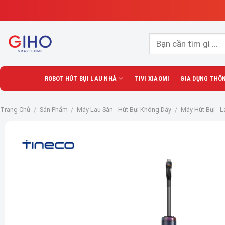
Skip
to
content
Tìm
kiếm:
ROBOT HÚT BỤI LAU NHÀ
TIVI XIAOMI
GIA DỤNG THÔ
Trang Chủ
/
Sản Phẩm
/
Máy Lau Sàn - Hút Bụi Không Dây
/
Máy Hút Bụi - L