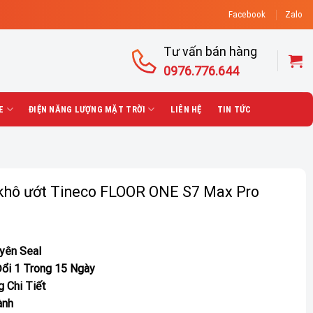
Facebook
Zalo
Tư vấn bán hàng
0976.776.644
E
ĐIỆN NĂNG LƯỢNG MẶT TRỜI
LIÊN HỆ
TIN TỨC
n khô ướt Tineco FLOOR ONE S7 Max Pro
uyên Seal
ổi 1 Trong 15 Ngày
 Chi Tiết
ành