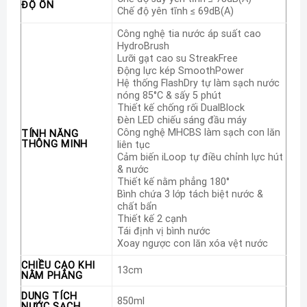
ĐỘ ỒN
Chế độ yên tĩnh ≤ 69dB(A)
Công nghệ tia nước áp suất cao
HydroBrush
Lưỡi gạt cao su StreakFree
Động lực kép SmoothPower
Hệ thống FlashDry tự làm sạch nước
nóng 85°C & sấy 5 phút
Thiết kế chống rối DualBlock
Đèn LED chiếu sáng đầu máy
Công nghệ MHCBS làm sạch con lăn
TÍNH NĂNG
THÔNG MINH
liên tục
Cảm biến iLoop tự điều chỉnh lực hút
& nước
Thiết kế nằm phẳng 180°
Bình chứa 3 lớp tách biệt nước &
chất bẩn
Thiết kế 2 cạnh
Tái định vị bình nước
Xoay ngược con lăn xóa vệt nước
CHIỀU CAO KHI
13cm
NẰM PHẲNG
DUNG TÍCH
850ml
NƯỚC SẠCH