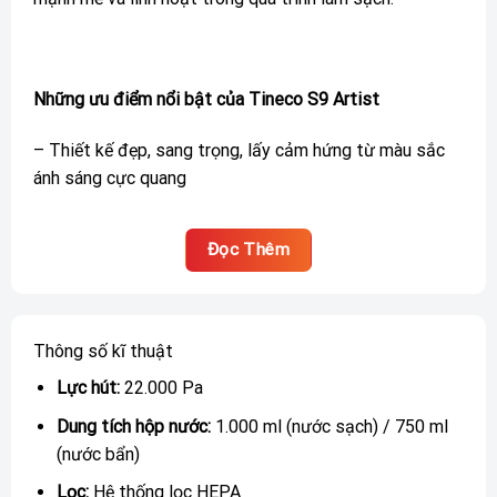
Những ưu điểm nổi bật của Tineco S9 Artist
– Thiết kế đẹp, sang trọng, lấy cảm hứng từ màu sắc
ánh sáng cực quang
– Công nghệ DualBlock chống rối hoàn hảo
Đọc Thêm
– Làm sạch chổi lau sàn tức thì với công nghệ Tineco
MHCBS™
Thông số kĩ thuật
– Cảm biến iLoop™ tự động diều chỉnh lượng nước và
lực hút
Lực hút:
22.000 Pa
Dung tích hộp nước:
1.000 ml (nước sạch) / 750 ml
– Khả năng làm sạch cạnh đôi, tính năng xóa vệt nước
(nước bẩn)
– FlashDry tự động làm sạch, sấy khô ở 85°C
Lọc:
Hệ thống lọc HEPA