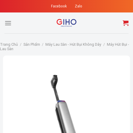
Skip
Facebook
Zalo
to
content
Trang Chủ
/
Sản Phẩm
/
Máy Lau Sàn - Hút Bụi Không Dây
/
Máy Hút Bụi -
Lau Sàn