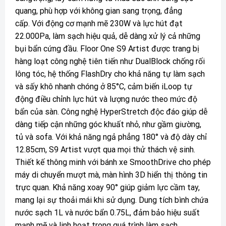
quang, phù hợp với không gian sang trọng, đẳng
cấp. Với động cơ mạnh mẽ 230W và lực hút đạt
22.000Pa, làm sạch hiệu quả, dễ dàng xử lý cả những
bụi bẩn cứng đầu. Floor One S9 Artist được trang bị
hàng loạt công nghệ tiên tiến như DualBlock chống rối
lông tóc, hệ thống FlashDry cho khả năng tự làm sạch
và sấy khô nhanh chóng ở 85°C, cảm biến iLoop tự
động điều chỉnh lực hút và lượng nước theo mức độ
bẩn của sàn. Công nghệ HyperStretch độc đáo giúp dễ
dàng tiếp cận những góc khuất nhỏ, như gầm giường,
tủ và sofa. Với khả năng ngả phẳng 180° và độ dày chỉ
12.85cm, S9 Artist vượt qua mọi thử thách vệ sinh.
Thiết kế thông minh với bánh xe SmoothDrive cho phép
máy di chuyển mượt mà, màn hình 3D hiển thị thông tin
trực quan. Khả năng xoay 90° giúp giảm lực cầm tay,
mang lại sự thoải mái khi sử dụng. Dung tích bình chứa
nước sạch 1L và nước bẩn 0.75L, đảm bảo hiệu suất
mạnh mẽ và linh hoạt trong quá trình làm sạch.