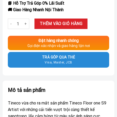
📘 Hỗ Trợ Trả Góp 0% Lãi Suất
🚚 Giao Hàng Nhanh Nội Thành
Máy Hút Bụi Lau Sàn Khô Và Ướt Tineco Floor One S9 Artist số 
THÊM VÀO GIỎ HÀNG
Đặt hàng nhanh chóng
Gọi điện xác nhận và giao hàng tận nơi
TRẢ GÓP QUA THẺ
Visa, Master, JCB
Mô tả sản phẩm
Tineco vừa cho ra mắt sản phẩm Tineco Floor one S9
Artist với những cải tiến vượt trội cùng thiết kế
sangtrọng, lấy cảm hứng từ màu sắc ánh sáng cực